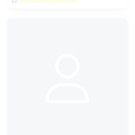
somruedee32@hotmail.com