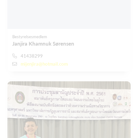
Bestyrelsesmedlem
Janjira Khamnuk Sørensen
41438299
mijenjira@hotmail.com