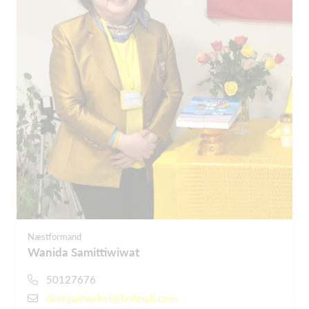
Næstformand
Wanida Samittiwiwat
50127676
dennjaimarket@hotmail.com