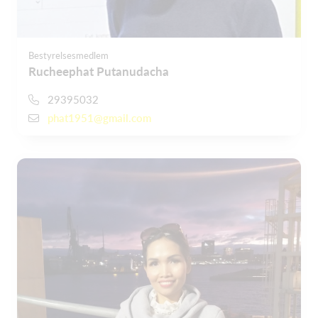
Bestyrelsesmedlem
Rucheephat Putanudacha
29395032
phat1951@gmail.com