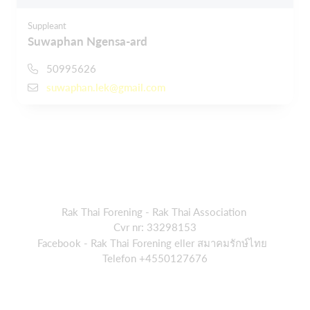
Suppleant
Suwaphan Ngensa-ard
50995626
suwaphan.lek@gmail.com
Rak Thai Forening - Rak Thai Association
Cvr nr: 33298153
Facebook - Rak Thai Forening eller สมาคมรักษ์ไทย
Telefon +4550127676