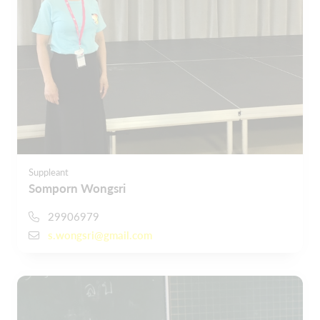
Suppleant
Somporn Wongsri
29906979
s.wongsri@gmail.com