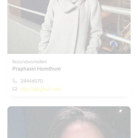
Bestyrelsesmedlem
Praphasiri Homthum
28446070
phar30@gmail.com