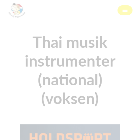
Thai musik
instrumenter
(national)
(voksen)