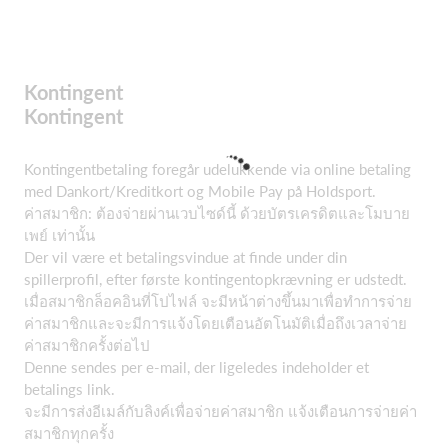
Kontingent
Kontingent
Kontingentbetaling foregår udelukkende via online betaling
med Dankort/Kreditkort og Mobile Pay på Holdsport.
ค่าสมาชิก: ต้องจ่ายผ่านเวบไซด์นี้ ด้วยบัตรเครดิตและโมบาย
เพย์ เท่านั้น
Der vil være et betalingsvindue at finde under din
spillerprofil, efter første kontingentopkrævning er udstedt.
เมื่อสมาชิกล็อคอินที่โปไฟล์ จะมีหน้าต่างขึ้นมาเพื่อทำการจ่าย
ค่าสมาชิกและจะมีการแจ้งโดยเตือนอัตโนมัติเมื่อถึงเวลาจ่าย
ค่าสมาชิกครั้งต่อไป
Denne sendes per e-mail, der ligeledes indeholder et
betalings link.
จะมีการส่งอีเมล์กับลิงค์เพื่อจ่ายค่าสมาชิก แจ้งเตือนการจ่ายค่า
สมาชิกทุกครั้ง