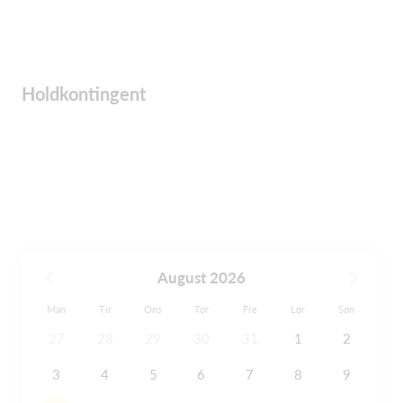
Holdkontingent
August 2026
Man
Tir
Ons
Tor
Fre
Lør
Søn
27
28
29
30
31
1
2
3
4
5
6
7
8
9