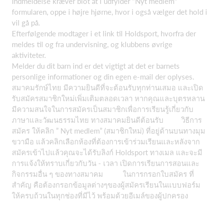
Indmeldelse kræver blot at i udfylder "Nyt medlem"
formularen, oppe i højre hjørne, hvor i også vælger det hold i
vil gå på.
Efterfølgende modtager i et link til Holdsport, hvorfra der
meldes til og fra undervisning, og klubbens øvrige
aktiviteter.
Melder du dit barn ind er det vigtigt at det er barnets
personlige informationer og din egen e-mail der oplyses.
สมาคมรักษ์ไทย มีความยินดีที่จะต้อนรับทุกท่านเสมอ และเปิด
รับสมัครสมาชิกใหม่เพิ่มเติมตลอดเวลา หากคุณและบุตรหลาน
มีความสนใจในการสมัครเป็นสมาชิกเพื่อการเรียนรู้เกี่ยวกับ
ภาษาและวัฒนธรรมไทย ทางสมาคมยินดีต้อนรับ วิธีการ
สมัคร ให้คลิก ” Nyt medlem” (สมาชิกใหม่) ที่อยู่ด้านบนทางมุม
ขวามือ แล้วคลิกเลือกห้องที่ต้องการเข้าร่วมเรียนและหลังจาก
สมัครเข้าไปแล้วคุณจะได้รับลิงก์ Holdsport ทางเมล และจะมี
การแจ้งให้ทราบเกี่ยวกับวัน - เวลา เปิดการเรียนการสอนและ
กิจกรรมอื่น ๆ ของทางสมาคม ในการกรอกใบสมัคร ที่
สำคัญ คือต้องกรอกข้อมูลต่างๆของผู้สมัครเรียนในแบบฟอร์ม
ให้ครบถ้วนในทุกช่องที่มีไว้ พร้อมด้วยอีเมล์ของผู้ปกครอง