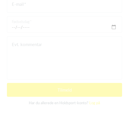
E-mail
Fødselsdag
Evt. kommentar
Tilmeld
Har du allerede en Holdsport-konto?
Log på