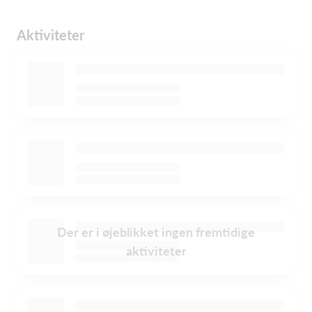
Aktiviteter
Der er i øjeblikket ingen fremtidige
aktiviteter