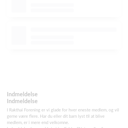
Indmeldelse
Indmeldelse
I Rakthai Forening er vi glade for hver eneste medlem, og vil
gerne være flere. Har du eller dit barn lyst til at blive
medlem, er i mere end velkomne.