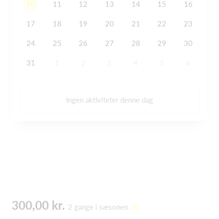
10
11
12
13
14
15
16
17
18
19
20
21
22
23
24
25
26
27
28
29
30
31
1
2
3
4
5
6
Ingen aktiviteter denne dag
300,00 kr.
2 gange i sæsonen