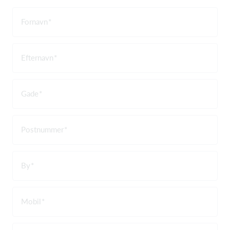
Fornavn
Efternavn
Gade
Postnummer
By
Mobil